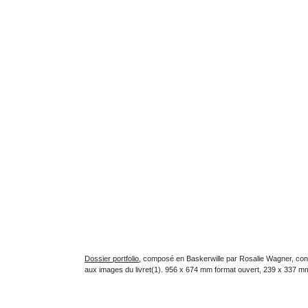
Dossier portfolio
, composé en Baskerwille par Rosalie Wagner, conte
aux images du livret(1). 956 x 674 mm format ouvert, 239 x 337 mm 