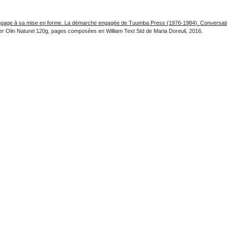
: du langage à sa mise en forme. La démarche engagée de Tuumba Press (1976-1984). Conversat
ier Olin Naturel 120g, pages composées en William Text Std de Maria Doreuli, 2016.