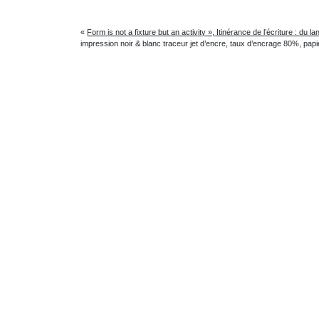
«
Form is not a fixture but an activity », Itinérance de l’écriture 
impression noir & blanc traceur jet d’encre, taux d’encrage 80%, pap