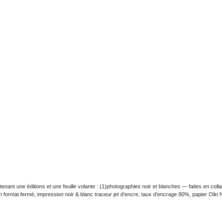
nant une éditions et une feuille volante : (1)photographies noir et blanches — faites en col
format fermé, impression noir & blanc traceur jet d’encre, taux d’encrage 80%, papier Olin 