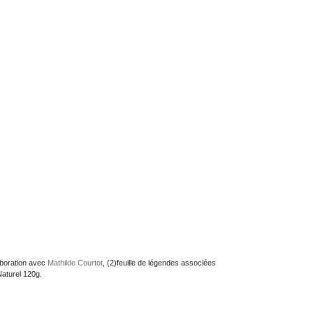
laboration avec
Mathilde Courtot
, (2)feuille de légendes associées
Naturel 120g.